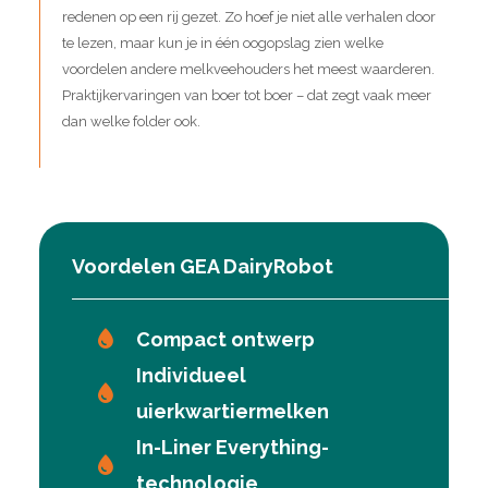
redenen op een rij gezet. Zo hoef je niet alle verhalen door
te lezen, maar kun je in één oogopslag zien welke
voordelen andere melkveehouders het meest waarderen.
Praktijkervaringen van boer tot boer – dat zegt vaak meer
dan welke folder ook.
Voordelen GEA DairyRobot
Compact ontwerp
Individueel
uierkwartiermelken
In-Liner Everything-
technologie