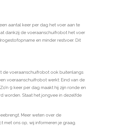
 een aantal keer per dag het voer aan te
dat dankzij de voeraanschuifrobot het voer
drogestofopname en minder restvoer. Dit
aat de voeraanschuifrobot ook buitenlangs
 een voeraanschuifrobot werkt: Eind van de
Zo’n 9 keer per dag maakt hij zijn ronde en
rd worden. Staat het jongvee in dezelfde
 meebrengt. Meer weten over de
t met ons op, wij informeren je graag.