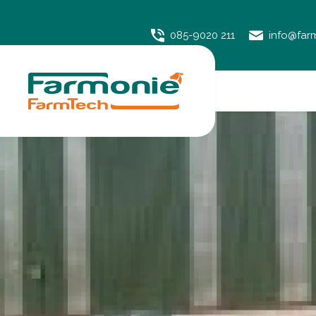
085-9020 211
info@far