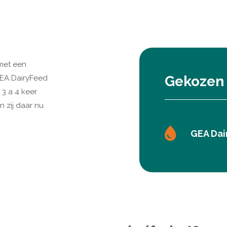
 met een
Gekozen 
GEA DairyFeed
 3 a 4 keer
 zij daar nu
GEA Dai