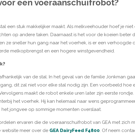
voor een voeraanschuifrobot?
 stal een stuk makkelijker maakt. Als melkveehouder hoef je niet
ichten op andere taken. Daarnaast is het voor de koeien beter 
n ze sneller hun gang naar het voerhek, is er een verhoogde 
beterde melkopbrengst en een hogere winstgevendheid.
rk?
afhankelijk van de stal. In het geval van de familie Jonkman g
ang, dit zal niet voor elke stal nodig zijn. Een voorbeeld hoe
Vervolgens maakt de robot enkele uren later zijn eerste rondje. 
ichterbij het voerhek. Hij kan helemaal naar wens geprogrammee
hij het jongvee op sommige momenten overslaat.
voordelen ervaren die de voeraanschuifrobot van GEA met zich
e website meer over de
GEA DairyFeed F4800
. Of neem contac