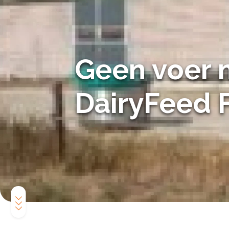
Geen voer 
DairyFeed 