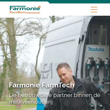
Farmonie FarmTech
De betrouwbare partner binnen de
melkveehouderij