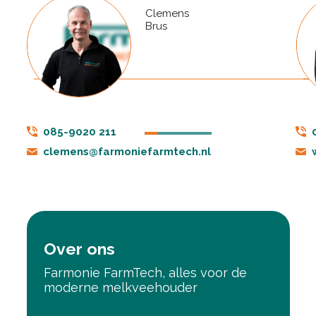
Clemens
Brus
085-9020 211
clemens@farmoniefarmtech.nl
Over ons
Farmonie FarmTech, alles voor de
moderne melkveehouder