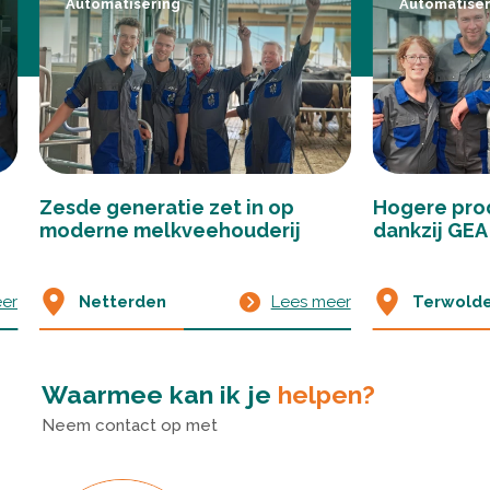
Automatisering
Automatiser
Zesde generatie zet in op
Hogere prod
moderne melkveehouderij
dankzij GEA
er
Netterden
Lees meer
Terwold
Waarmee kan ik je
helpen?
Neem contact op met