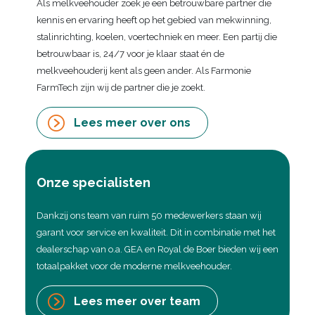
Als melkveehouder zoek je een betrouwbare partner die
kennis en ervaring heeft op het gebied van mekwinning,
stalinrichting, koelen, voertechniek en meer. Een partij die
betrouwbaar is, 24/7 voor je klaar staat én de
melkveehouderij kent als geen ander. Als Farmonie
FarmTech zijn wij de partner die je zoekt.
Lees meer over ons
Onze specialisten
Dankzij ons team van ruim 50 medewerkers staan wij
garant voor service en kwaliteit. Dit in combinatie met het
dealerschap van o.a. GEA en Royal de Boer bieden wij een
totaalpakket voor de moderne melkveehouder.
Lees meer over team