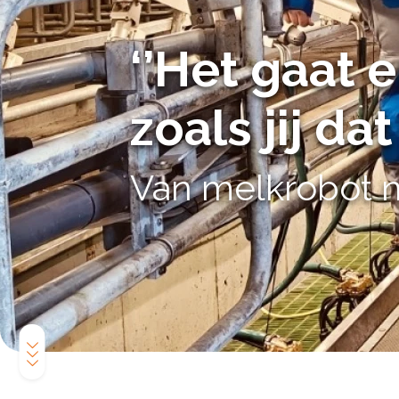
‘’Het gaat 
zoals jij dat 
Van melkrobot 