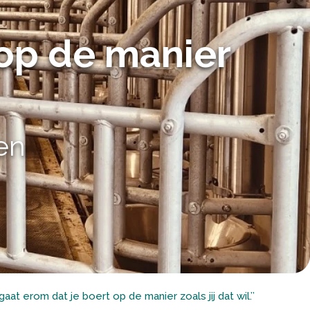
 op de manier
en
 gaat erom dat je boert op de manier zoals jij dat wil.’’