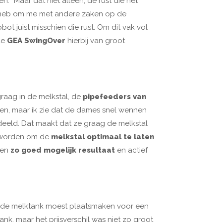
.’’ Maar dat niet alleen, de rust die het
ust heb om me met andere zaken op de
ot juist misschien die rust. Om dit vak vol
 de
GEA SwingOver
hierbij van groot
aag in de melkstal, de
pipefeeders van
ien, maar ik zie dat de dames snel wennen
erdeeld. Dat maakt dat ze graag de melkstal
n worden om de
melkstal optimaal te laten
een
zo goed mogelijk resultaat
en actief
 oude melktank moest plaatsmaken voor een
nk, maar het prijsverschil was niet zo groot