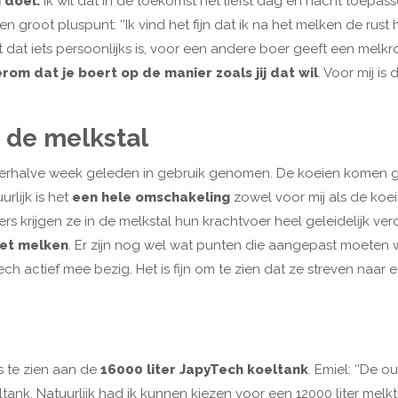
 doel.
Ik wil dat in de toekomst het liefst dag en nacht toepassen
en groot pluspunt: ‘’Ik vind het fijn dat ik na het melken de r
 dat iets persoonlijks is, voor een andere boer geeft een melkrob
rom dat je boert op de manier zoals jij dat wil
. Voor mij is
 de melkstal
erhalve week geleden in gebruik genomen. De koeien komen gr
rlijk is het
een hele omschakeling
zowel voor mij als de koe
ers krijgen ze in de melkstal hun krachtvoer heel geleidelijk v
het melken
. Er zijn nog wel wat punten die aangepast moete
ch actief mee bezig. Het is fijn om te zien dat ze streven naar 
is te zien aan de
16000 liter JapyTech koeltank
. Emiel: ‘’De
ank. Natuurlijk had ik kunnen kiezen voor een 12000 liter melkta