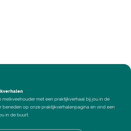
ijkverhalen
 melkveehouder met een praktijkverhaal bij jou in de
aar beneden op onze praktijkverhalenpagina en vind een
jou in de buurt.