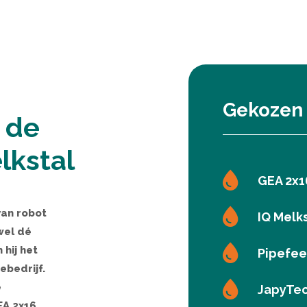
Gekozen
 de
lkstal
GEA 2x1
van robot
IQ Melk
wel dé
hij het
Pipefee
ebedrijf.
e
JapyTec
EA 2x16