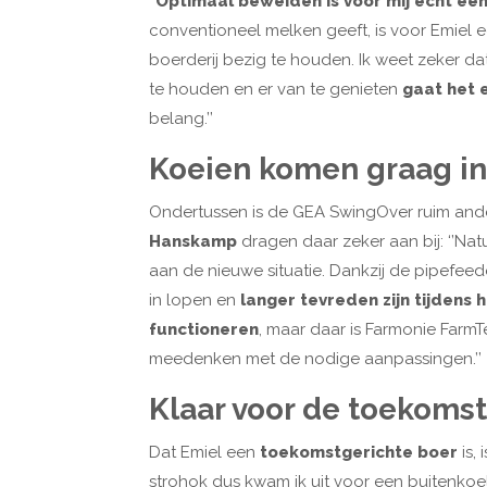
‘’
Optimaal beweiden is voor mij echt een
conventioneel melken geeft, is voor Emiel e
boerderij bezig te houden. Ik weet zeker dat
te houden en er van te genieten
gaat het e
belang.’’
Koeien komen graag in
Ondertussen is de GEA SwingOver ruim and
Hanskamp
dragen daar zeker aan bij: ‘’Natuu
aan de nieuwe situatie. Dankzij de pipefeed
in lopen en
langer tevreden zijn tijdens 
functioneren
, maar daar is Farmonie FarmTe
meedenken met de nodige aanpassingen.’’
Klaar voor de toekomst
Dat Emiel een
toekomstgerichte boer
is, 
strohok dus kwam ik uit voor een buitenkoelt