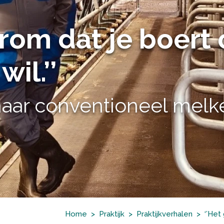
erom dat je boert
wil.’’
naar conventioneel melk
Home
Praktijk
Praktijkverhalen
‘’Het