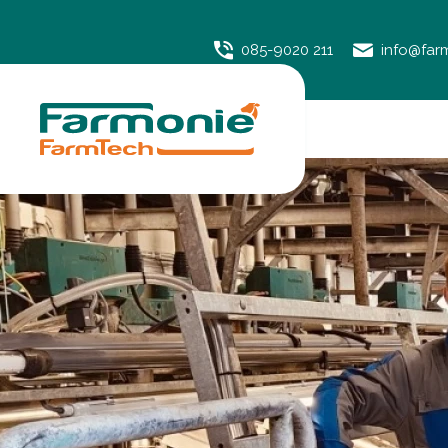
085-9020 211
info@far