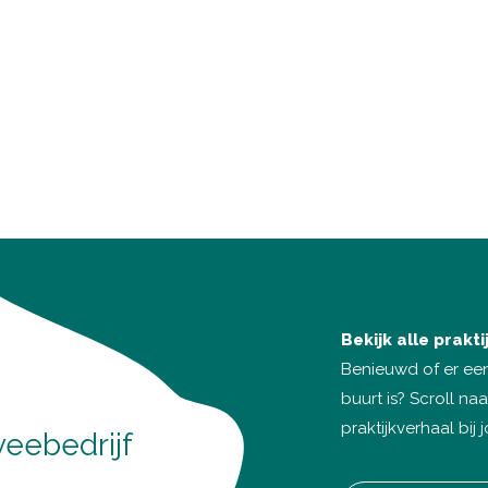
Bekijk alle prakt
Benieuwd of er een
buurt is? Scroll n
praktijkverhaal bij 
eebedrijf