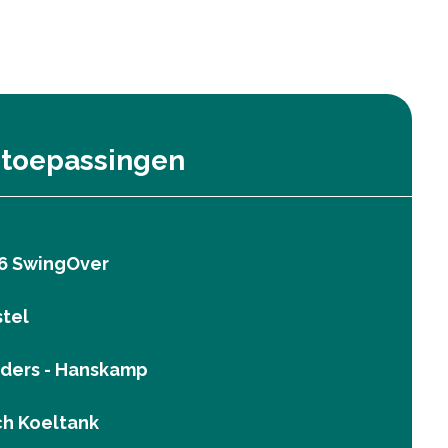
 toepassingen
6 SwingOver
stel
ders - Hanskamp
h Koeltank