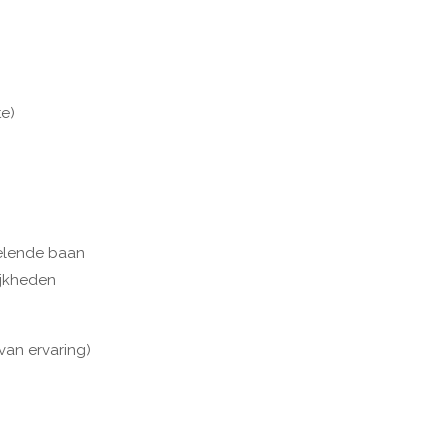
te)
selende baan
ijkheden
 van ervaring)