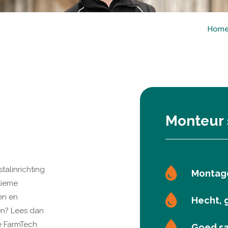
Hom
Monteur s
talinrichting
Montage
ltieme
en en
Hecht, 
en? Lees dan
ie FarmTech
Goed sa