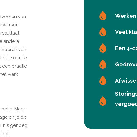
Werken 
uitvoeren van
ekwerken,
Veel kl
resultaat
 de andere
Een 4-d
itvoeren van
 het sociale
Gedreve
k een praatje
 het werk
Afwisse
Storing
vergoe
unctie. Maar
ge en je dit
 Er is genoeg
s het