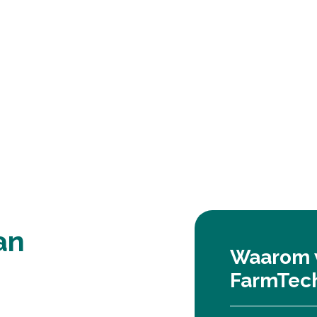
an
Waarom w
FarmTec