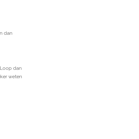
en dan
s? Loop dan
eker weten