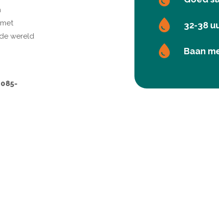
n
 met
32-38 u
 de wereld
Baan me
 085-