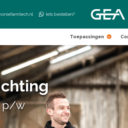
moniefarmtech.nl
Iets bestellen?
Toepassingen
Co
ichting
ur p/w