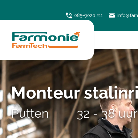
085-9020 211
info@far
Monteur stalinr
Putten         32 - 38 u