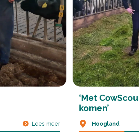
‘Met CowScout 
komen’
Lees meer
Hoogland