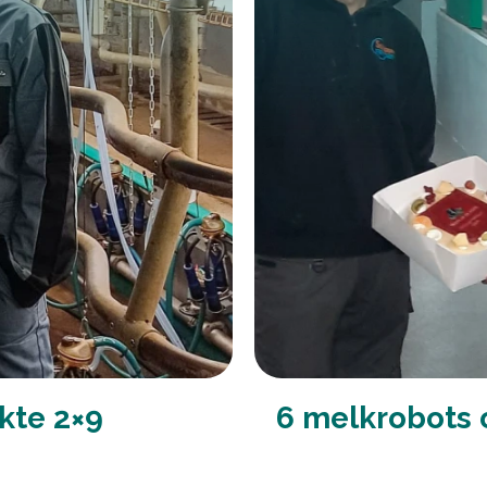
kte 2×9
6 melkrobots o