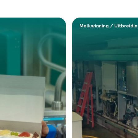
Melkwinning
/
Uitbreidi