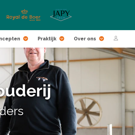
ncepten
Praktijk
Over ons
ouderij
ders