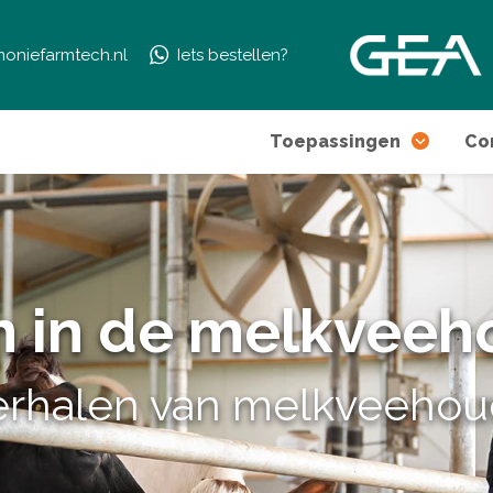
moniefarmtech.nl
Iets bestellen?
Toepassingen
Co
n in de melkveeh
verhalen van melkveehou