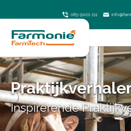
085-9020 211
info@far
Praktijkverhale
Inspirerende Praktijk